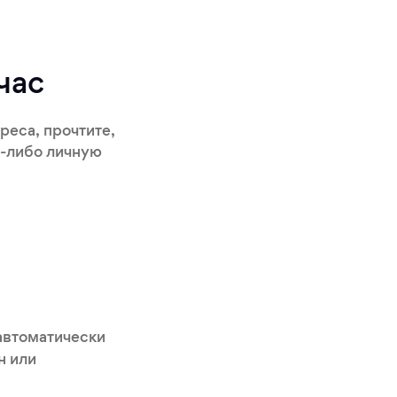
час
реса, прочтите,
ю-либо личную
автоматически
н или