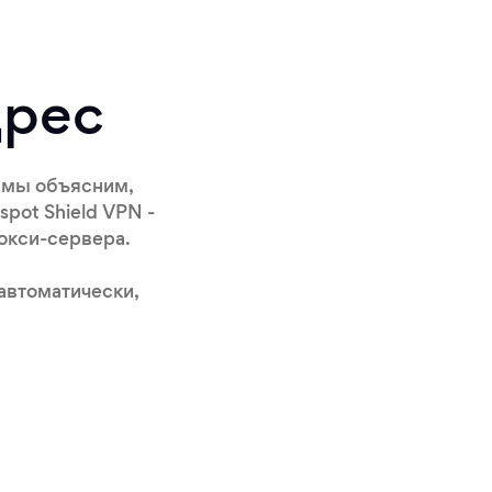
дрес
е мы объясним,
pot Shield VPN -
рокси-сервера.
 автоматически,