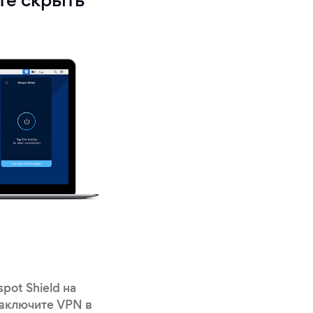
ите скрыть
pot Shield на
включите VPN в