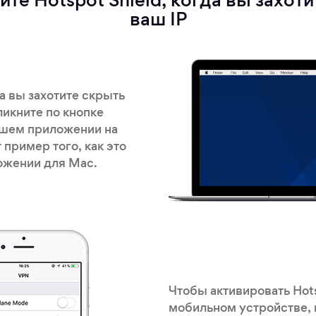
те Hotspot Shield, когда вы захот
ваш IP
да вы захотите скрыть
ликните по кнопке
ашем приложении на
 пример того, как это
ожении для Mac.
Чтобы активировать Hots
мобильном устройстве, 