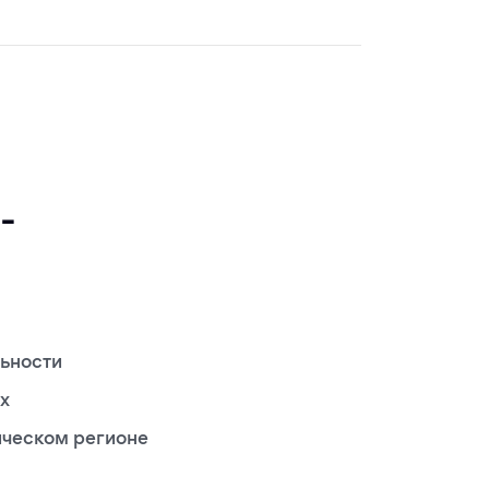
-
ьности
х
ическом регионе