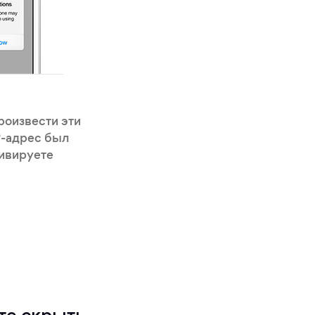
роизвести эти
P-адрес был
тивируете