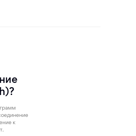
ение
h)?
ограмм
соединение
ение к
т.