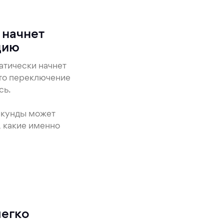
 начнет
цию
атически начнет
это переключение
сь.
секунды может
, какие именно
легко