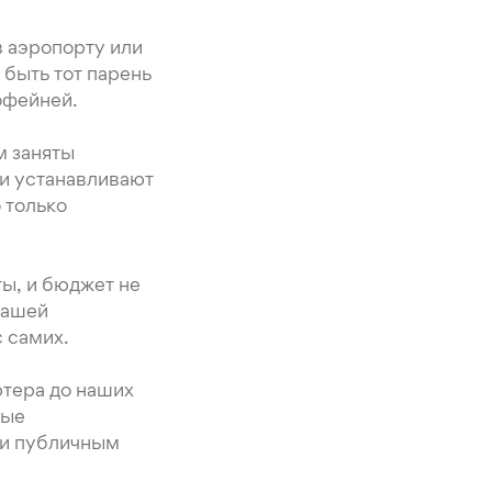
 аэропорту или
 быть тот парень
офейней.
м заняты
ни устанавливают
 только
ты, и бюджет не
вашей
 самих.
ютера до наших
бые
 и публичным