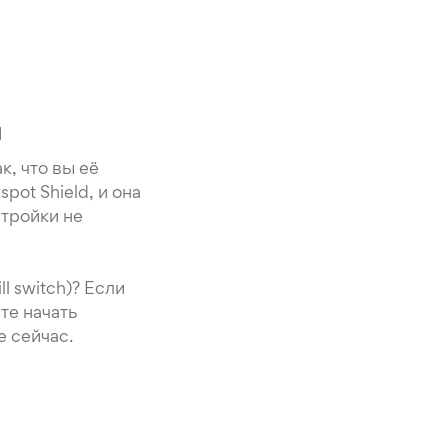
и
, что вы её
pot Shield, и она
стройки не
l switch)? Если
те начать
е сейчас.