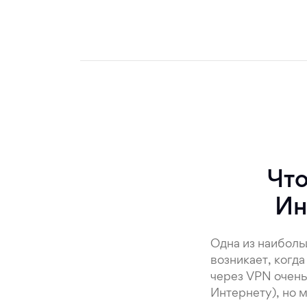
Что
Ин
Одна из наибол
возникает, когд
через VPN очень
Интернету), но м