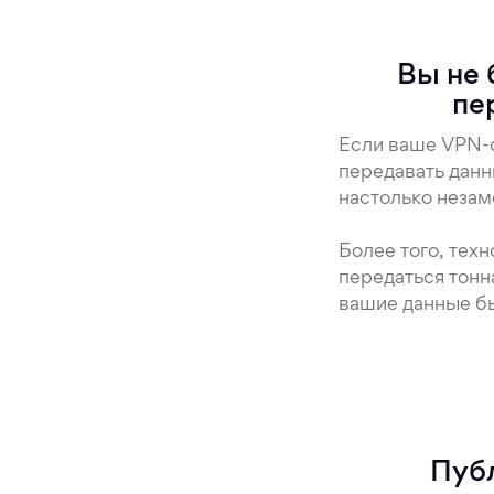
Вы не 
пе
Если ваше VPN-с
передавать данн
настолько незаме
Более того, тех
передаться тонн
вашие данные бы
Публ