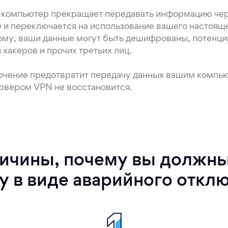
ш компьютер прекращает передавать информацию че
и переключается на использование вашего настоящег
ому, ваши данные могут быть дешифрованы, потенци
хакеров и прочих третьих лиц.
ючение предотвратит передачу данных вашим компью
рвером VPN не восстановится.
ричины, почему вы должны
у в виде аварийного откл