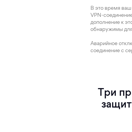
В это время ва
VPN-соединение 
дополнение к эт
обнаружимы для 
Аварийное откл
соединение с се
Три п
защит