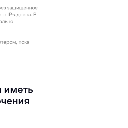
рез защищенное
о IP-адреса. В
ально
тером, пока
 иметь
ючения