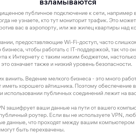
взламываются
ищенное публичное подключение к сети, например в
гда не узнаете, кто тут мониторит трафик. Это может
ротив вас в аэропорту, или же жилец квартиры над к
нии, предоставляющие Wi-Fi-доступ, часто слишко
 бизнеса, чтобы работать с IT-поддержкой, так что о
упа к Интернету с таким низким бюджетом, настолько
 это означает также и низкий уровень безопасности.
их винить. Ведение мелкого бизнеса - это много рабо
т иметь хорошего айтишника. Поэтому обеспечение 
и использовании публичных соединений лежит на вас
VPN зашифрует ваши данные на пути от вашего компь
публичный роутер. Если вы не используете VPN, лю
е данные, что проходят между вашим компьютером
 могут быть перехвачены.