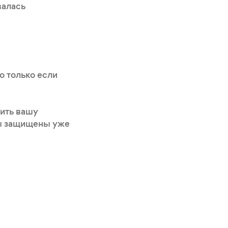
валась
о только если
нить вашу
вы защищены уже