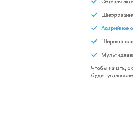
Сетевая акт
Шифрование
Аварийное 
Широкополо
Мультидевай
Чтобы начать, с
будет установле