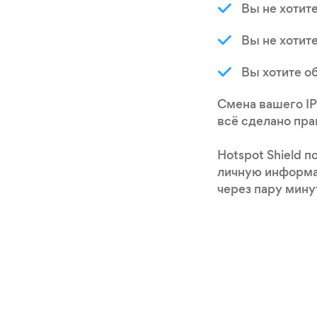
Вы не хотит
Вы не хотит
Вы хотите о
Смена вашего IP
всё сделано пра
Hotspot Shield 
личную информац
через пару мину