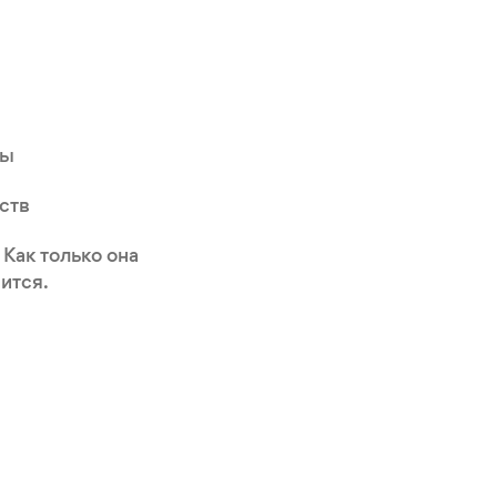
ты
ств
 Как только она
ится.