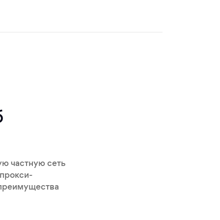
б
ую частную сеть
 прокси-
 преимущества