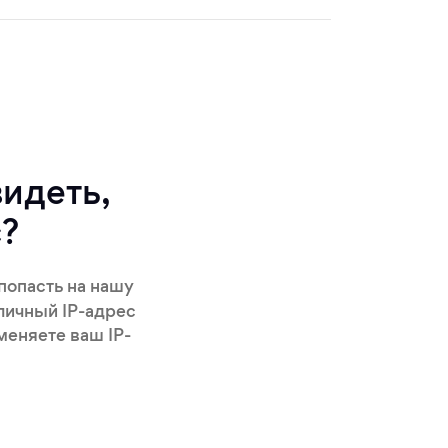
идеть,
с?
 попасть на нашу
личный IP-адрес
меняете ваш IP-