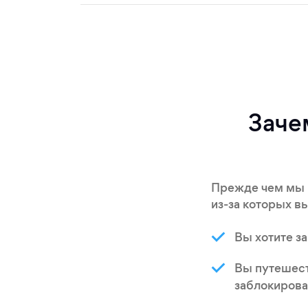
Заче
Прежде чем мы 
из-за которых в
Вы хотите з
Вы путешест
заблокирова