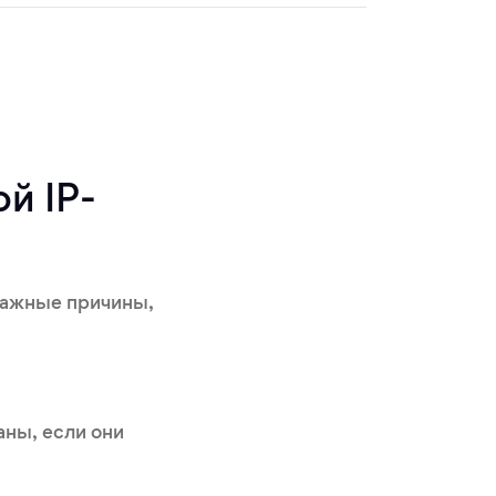
й IP-
важные причины,
аны, если они