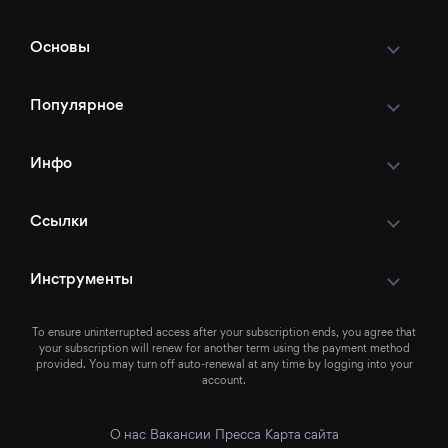
Основы
Популярное
Инфо
Ссылки
Инструменты
To ensure uninterrupted access after your subscription ends, you agree that
your subscription will renew for another term using the payment method
provided. You may turn off auto-renewal at any time by logging into your
account.
О нас
Вакансии
Пресса
Карта сайта