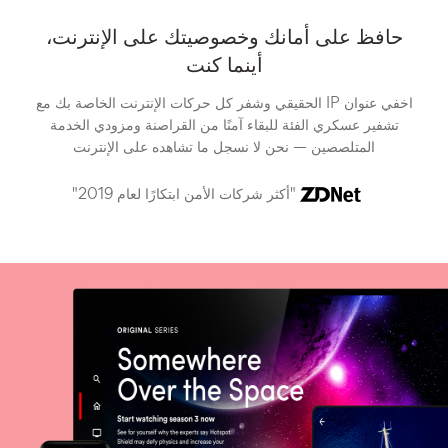
حافظ على أمانك وخصوصيتك على الإنترنت،
أينما كنت
اخفي عنوان IP الحقيقي وشفر كل حركات الإنترنت الخاصة بك مع
تشفير عسكري الفئة للبقاء آمنًا من القراصنة ومزودي الخدمة
المتلصصين — نحن لا نسجل ما تشاهده على الإنترنت
"أكثر شركات الأمن ابتكارًا لعام 2019"