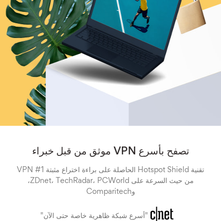
تصفح بأسرع VPN موثق من قبل خبراء
تقنية Hotspot Shield الحاصلة على براءة اختراع مثبتة VPN #1
من حيث السرعة على ZDnet، TechRadar، PCWorld،
وComparitech
"أسرع شبكة ظاهرية خاصة حتى الآن"