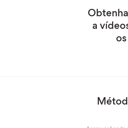
Obtenha 
a vídeo
os
Métod