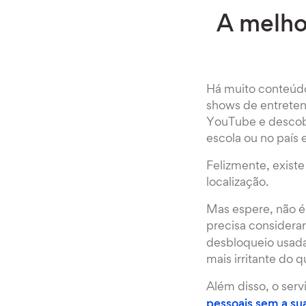
A melho
Há muito conteúdo
shows de entreten
YouTube e descobri
escola ou no país 
Felizmente, exist
localização.
Mas espere, não é
precisa considera
desbloqueio usada 
mais irritante do
Além disso, o serv
pessoais sem a su