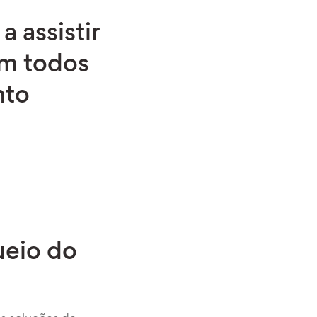
 assistir
em todos
nto
eio do