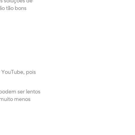
s soluções de
ão tão bons
 YouTube, pois
 podem ser lentos
o muito menos