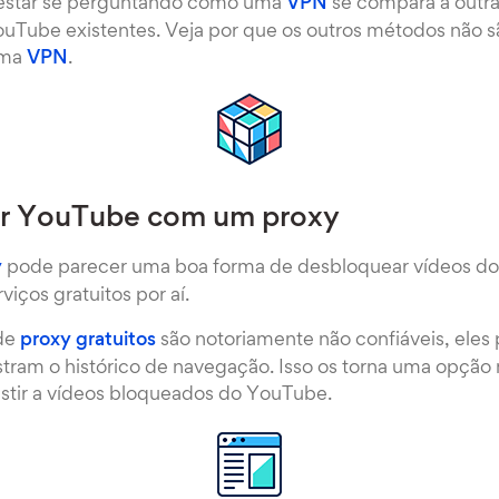
estar se perguntando como uma
VPN
se compara à outra
uTube existentes. Veja por que os outros métodos não s
uma
VPN
.
r YouTube com um proxy
y
pode parecer uma boa forma de desbloquear vídeos do
viços gratuitos por aí.
 de
proxy gratuitos
são notoriamente não confiáveis, eles
stram o histórico de navegação. Isso os torna uma opçã
istir a vídeos bloqueados do YouTube.