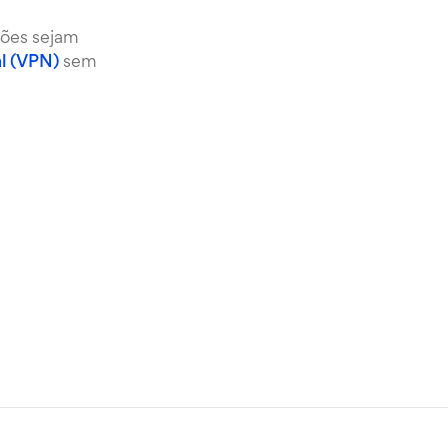
ções sejam
al (VPN)
sem