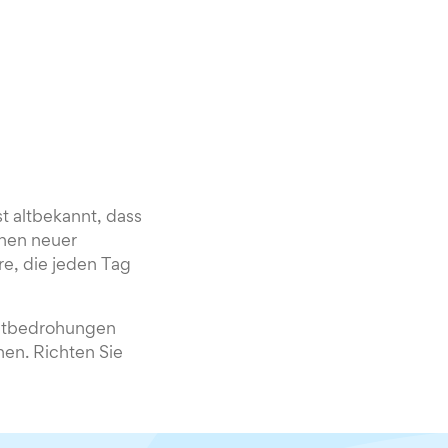
st altbekannt, dass
onen neuer
e, die jeden Tag
netbedrohungen
en. Richten Sie