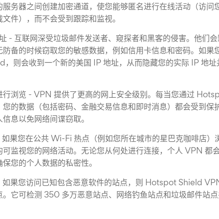
的服务器之间创建加密通道，使您能够匿名进行在线活动（访问
载文件），而不会受到跟踪和监视。
 地址 - 互联网深受垃圾邮件发送者、窥探者和黑客的侵害。他们
无防备的时候窃取您的敏感数据，例如信用卡信息和密码。如果
Shield，则会收到一个新的美国 IP 地址，从而隐藏您的实际 IP
浏览 - VPN 提供了更高的网上安全级别。每当您通过 Hotspot S
，您的数据（包括密码、金融交易信息和即时消息）都会受到保
人信息以免网络间谍窃取。
性 - 如果您在公共 Wi-Fi 热点（例如您所在城市的星巴克咖啡
均可监视您的网络活动。无论您从何处进行连接，个人 VPN 都
确保您的个人数据的私密性。
 如果您访问已知包含恶意软件的站点，则 Hotspot Shield 
。它可检测 350 多万恶意站点、网络钓鱼站点和垃圾邮件站