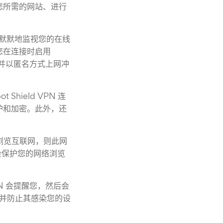
您所需的网站、进行
会默默地监视您的在线
您在连接时启用
 地址并以匿名方式上网冲
hield VPN 连
护和加密。此外，还
店）浏览互联网，则此网
会保护您的网络浏览
VPN 会提醒您，然后会
点并防止其感染您的设