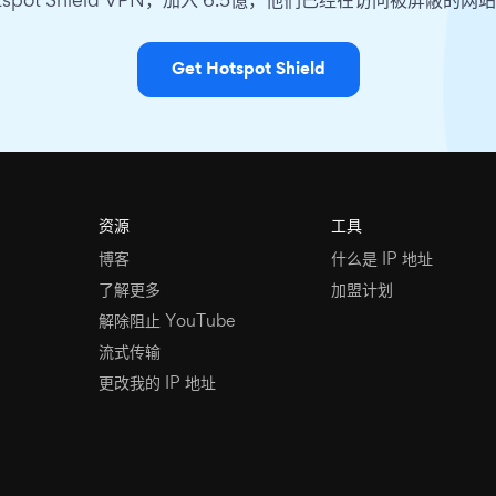
tspot Shield VPN，加入 6.5億，他们已经在访问被屏蔽的
Get Hotspot Shield
资源
工具
博客
什么是 IP 地址
了解更多
加盟计划
解除阻止 YouTube
流式传输
更改我的 IP 地址