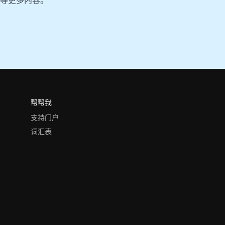
网站等更多内容。
帮帮我
支持门户
词汇表