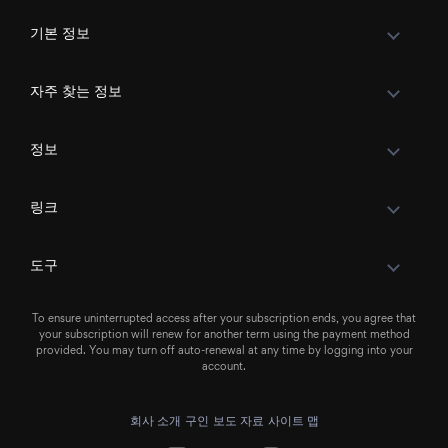
기본 정보
자주 찾는 정보
정보
링크
도구
To ensure uninterrupted access after your subscription ends, you agree that
your subscription will renew for another term using the payment method
provided. You may turn off auto-renewal at any time by logging into your
account.
회사 소개
구인
보도 자료
사이트 맵